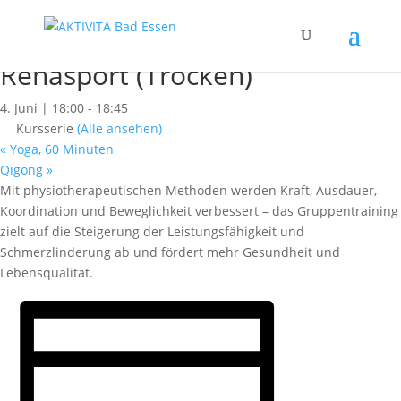
« Alle Kurse
Dieser Kurs hat bereits stattgefunden.
Rehasport (Trocken)
4. Juni | 18:00
-
18:45
Kursserie
(Alle ansehen)
«
Yoga, 60 Minuten
Qigong
»
Mit physiotherapeutischen Methoden werden Kraft, Ausdauer,
Koordination und Beweglichkeit verbessert – das Gruppentraining
zielt auf die Steigerung der Leistungsfähigkeit und
Schmerzlinderung ab und fördert mehr Gesundheit und
Lebensqualität.