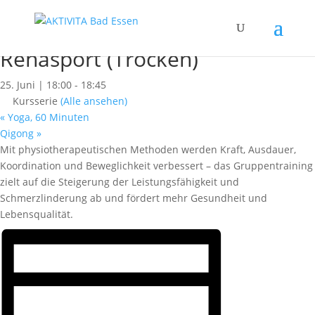
« Alle Kurse
Dieser Kurs hat bereits stattgefunden.
Rehasport (Trocken)
25. Juni | 18:00
-
18:45
Kursserie
(Alle ansehen)
«
Yoga, 60 Minuten
Qigong
»
Mit physiotherapeutischen Methoden werden Kraft, Ausdauer,
Koordination und Beweglichkeit verbessert – das Gruppentraining
zielt auf die Steigerung der Leistungsfähigkeit und
Schmerzlinderung ab und fördert mehr Gesundheit und
Lebensqualität.