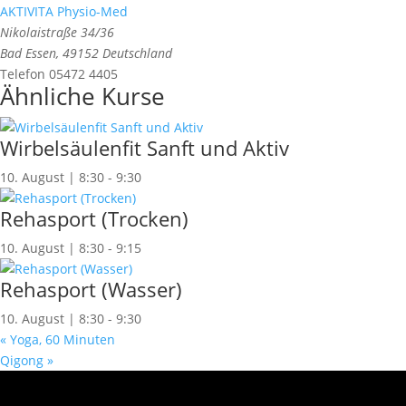
AKTIVITA Physio-Med
Nikolaistraße 34/36
Bad Essen
,
49152
Deutschland
Telefon
05472 4405
Ähnliche Kurse
Wirbelsäulenfit Sanft und Aktiv
10. August | 8:30
-
9:30
Rehasport (Trocken)
10. August | 8:30
-
9:15
Rehasport (Wasser)
10. August | 8:30
-
9:30
«
Yoga, 60 Minuten
Qigong
»