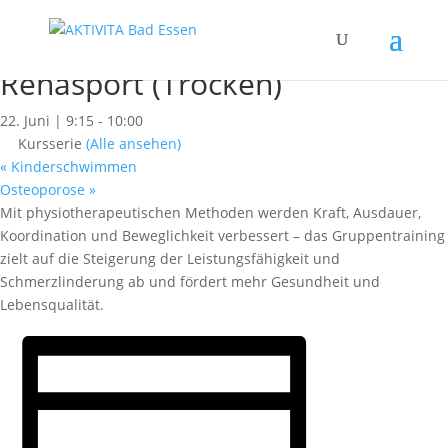
« Alle Kurse
Dieser Kurs hat bereits stattgefunden.
Rehasport (Trocken)
22. Juni | 9:15
-
10:00
Kursserie
(Alle ansehen)
«
Kinderschwimmen
Osteoporose
»
Mit physiotherapeutischen Methoden werden Kraft, Ausdauer,
Koordination und Beweglichkeit verbessert – das Gruppentraining
zielt auf die Steigerung der Leistungsfähigkeit und
Schmerzlinderung ab und fördert mehr Gesundheit und
Lebensqualität.