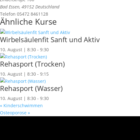
Bad Essen
,
49152
Deutschland
Telefon
05472 8461128
Ähnliche Kurse
Wirbelsäulenfit Sanft und Aktiv
10. August | 8:30
-
9:30
Rehasport (Trocken)
10. August | 8:30
-
9:15
Rehasport (Wasser)
10. August | 8:30
-
9:30
«
Kinderschwimmen
Osteoporose
»