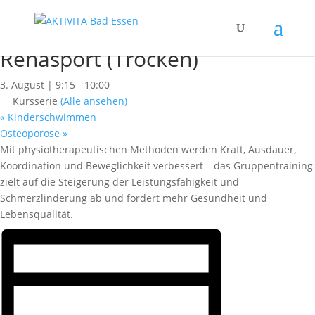
« Alle Kurse
Dieser Kurs hat bereits stattgefunden.
Rehasport (Trocken)
3. August | 9:15
-
10:00
Kursserie
(Alle ansehen)
«
Kinderschwimmen
Osteoporose
»
Mit physiotherapeutischen Methoden werden Kraft, Ausdauer,
Koordination und Beweglichkeit verbessert – das Gruppentraining
zielt auf die Steigerung der Leistungsfähigkeit und
Schmerzlinderung ab und fördert mehr Gesundheit und
Lebensqualität.