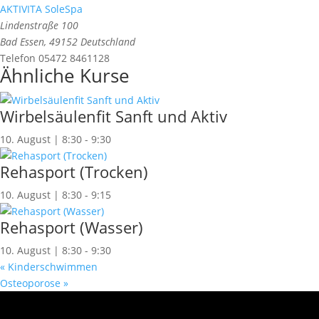
AKTIVITA SoleSpa
Lindenstraße 100
Bad Essen
,
49152
Deutschland
Telefon
05472 8461128
Ähnliche Kurse
Wirbelsäulenfit Sanft und Aktiv
10. August | 8:30
-
9:30
Rehasport (Trocken)
10. August | 8:30
-
9:15
Rehasport (Wasser)
10. August | 8:30
-
9:30
«
Kinderschwimmen
Osteoporose
»