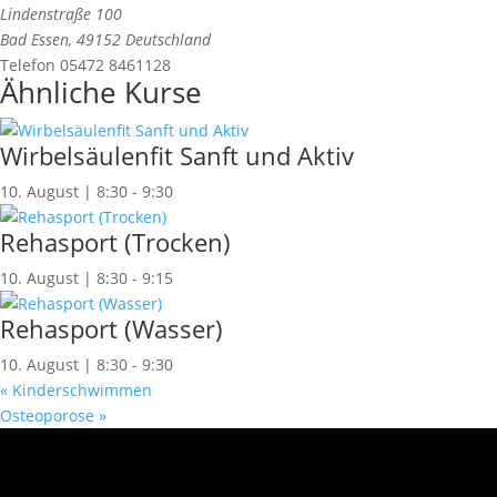
Lindenstraße 100
Bad Essen
,
49152
Deutschland
Telefon
05472 8461128
Ähnliche Kurse
Wirbelsäulenfit Sanft und Aktiv
10. August | 8:30
-
9:30
Rehasport (Trocken)
10. August | 8:30
-
9:15
Rehasport (Wasser)
10. August | 8:30
-
9:30
«
Kinderschwimmen
Osteoporose
»