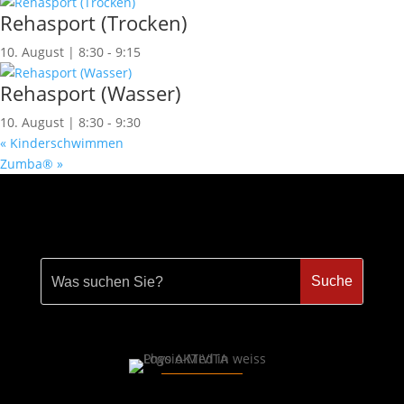
Rehasport (Trocken)
10. August | 8:30
-
9:15
Rehasport (Wasser)
10. August | 8:30
-
9:30
«
Kinderschwimmen
Zumba®
»