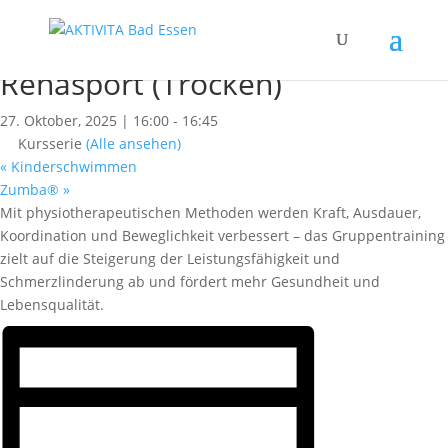
« Alle Kurse
Dieser Kurs hat bereits stattgefunden.
Rehasport (Trocken)
27. Oktober, 2025 | 16:00
-
16:45
Kursserie
(Alle ansehen)
«
Kinderschwimmen
Zumba®
»
Mit physiotherapeutischen Methoden werden Kraft, Ausdauer,
Koordination und Beweglichkeit verbessert – das Gruppentraining
zielt auf die Steigerung der Leistungsfähigkeit und
Schmerzlinderung ab und fördert mehr Gesundheit und
Lebensqualität.