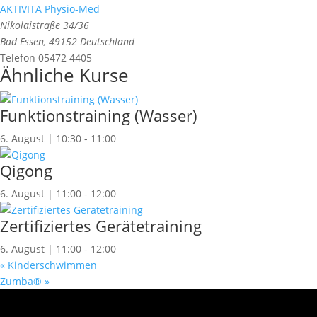
AKTIVITA Physio-Med
Nikolaistraße 34/36
Bad Essen
,
49152
Deutschland
Telefon
05472 4405
Ähnliche Kurse
Funktionstraining (Wasser)
6. August | 10:30
-
11:00
Qigong
6. August | 11:00
-
12:00
Zertifiziertes Gerätetraining
6. August | 11:00
-
12:00
«
Kinderschwimmen
Zumba®
»