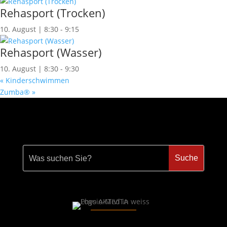
Rehasport (Trocken)
10. August | 8:30
-
9:15
Rehasport (Wasser)
10. August | 8:30
-
9:30
«
Kinderschwimmen
Zumba®
»