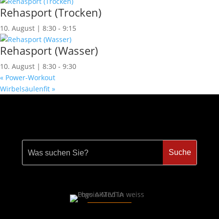
Rehasport (Trocken)
10. August | 8:30
-
9:15
Rehasport (Wasser)
10. August | 8:30
-
9:30
«
Power-Workout
Wirbelsäulenfit
»