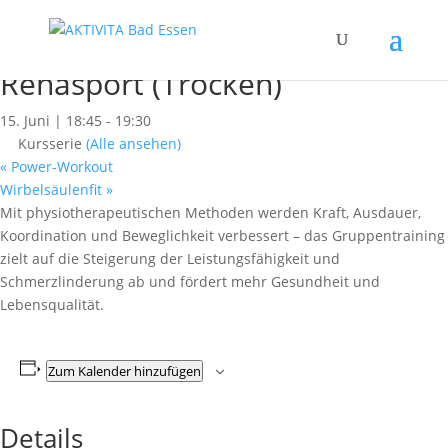
« Alle Kurse
Dieser Kurs hat bereits stattgefunden.
Rehasport (Trocken)
15. Juni | 18:45
-
19:30
Kursserie
(Alle ansehen)
«
Power-Workout
Wirbelsäulenfit
»
Mit physiotherapeutischen Methoden werden Kraft, Ausdauer,
Koordination und Beweglichkeit verbessert – das Gruppentraining
zielt auf die Steigerung der Leistungsfähigkeit und
Schmerzlinderung ab und fördert mehr Gesundheit und
Lebensqualität.
Zum Kalender hinzufügen
Details