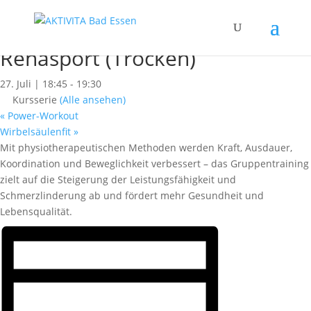
« Alle Kurse
Dieser Kurs hat bereits stattgefunden.
Rehasport (Trocken)
27. Juli | 18:45
-
19:30
Kursserie
(Alle ansehen)
«
Power-Workout
Wirbelsäulenfit
»
Mit physiotherapeutischen Methoden werden Kraft, Ausdauer,
Koordination und Beweglichkeit verbessert – das Gruppentraining
zielt auf die Steigerung der Leistungsfähigkeit und
Schmerzlinderung ab und fördert mehr Gesundheit und
Lebensqualität.