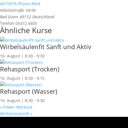
AKTIVITA Physio-Med
Nikolaistraße 34/36
Bad Essen
,
49152
Deutschland
Telefon
05472 4405
Ähnliche Kurse
Wirbelsäulenfit Sanft und Aktiv
10. August | 8:30
-
9:30
Rehasport (Trocken)
10. August | 8:30
-
9:15
Rehasport (Wasser)
10. August | 8:30
-
9:30
«
Power-Workout
Wirbelsäulenfit
»