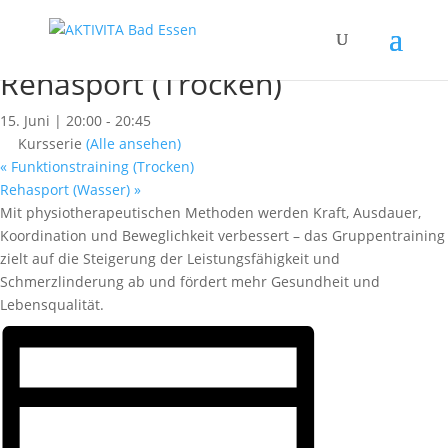
« Alle Kurse
Dieser Kurs hat bereits stattgefunden.
Rehasport (Trocken)
15. Juni | 20:00
-
20:45
Kursserie
(Alle ansehen)
«
Funktionstraining (Trocken)
Rehasport (Wasser)
»
Mit physiotherapeutischen Methoden werden Kraft, Ausdauer,
Koordination und Beweglichkeit verbessert – das Gruppentraining
zielt auf die Steigerung der Leistungsfähigkeit und
Schmerzlinderung ab und fördert mehr Gesundheit und
Lebensqualität.