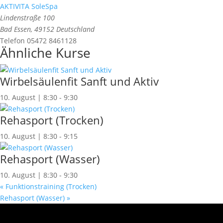
AKTIVITA SoleSpa
Lindenstraße 100
Bad Essen
,
49152
Deutschland
Telefon
05472 8461128
Ähnliche Kurse
Wirbelsäulenfit Sanft und Aktiv
10. August | 8:30
-
9:30
Rehasport (Trocken)
10. August | 8:30
-
9:15
Rehasport (Wasser)
10. August | 8:30
-
9:30
«
Funktionstraining (Trocken)
Rehasport (Wasser)
»