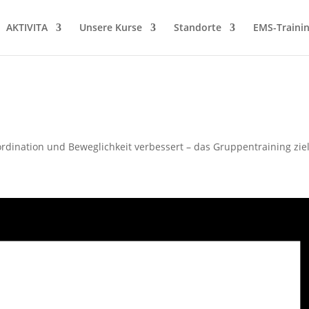
AKTIVITA
Unsere Kurse
Standorte
EMS-Traini
dination und Beweglichkeit verbessert – das Gruppentraining ziel