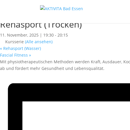
« Alle Kurse
Dieser Kurs hat bereits stattgefunden.
Rehasport (Trocken)
11. November, 2025 | 19:30
-
20:15
Kursserie
(Alle ansehen)
«
Rehasport (Wasser)
Fascial Fitness
»
Mit physiotherapeutischen Methoden werden Kraft, Ausdauer, Koor
ab und fördert mehr Gesundheit und Lebensqualität.