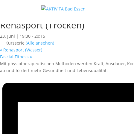
« Alle Kurse
Dieser Kurs hat bereits stattgefunden.
Rehasport (Trocken)
23. Juni | 19:30
-
20:15
Kursserie
(Alle ansehen)
«
Rehasport (Wasser)
Fascial Fitness
»
Mit physiotherapeutischen Methoden werden Kraft, Ausdauer, Koor
ab und fördert mehr Gesundheit und Lebensqualität.