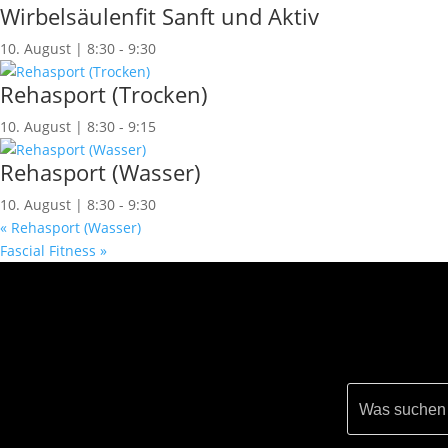
Wirbelsäulenfit Sanft und Aktiv
10. August | 8:30
-
9:30
Rehasport (Trocken)
10. August | 8:30
-
9:15
Rehasport (Wasser)
10. August | 8:30
-
9:30
«
Rehasport (Wasser)
Fascial Fitness
»