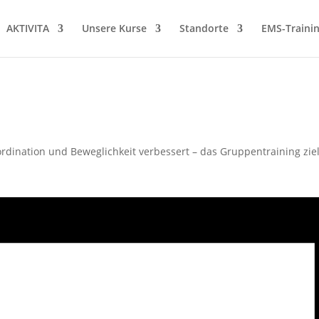
AKTIVITA
Unsere Kurse
Standorte
EMS-Traini
dination und Beweglichkeit verbessert – das Gruppentraining ziel