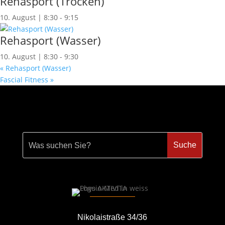
Rehasport (Trocken)
10. August | 8:30
-
9:15
Rehasport (Wasser)
10. August | 8:30
-
9:30
«
Rehasport (Wasser)
Fascial Fitness
»
Nikolaistraße 34/36