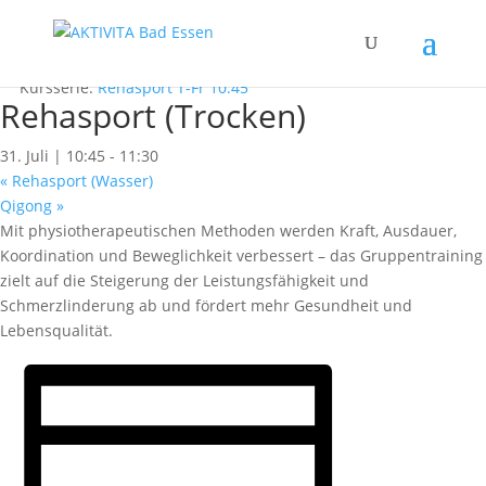
« Alle Kurse
Dieser Kurs hat bereits stattgefunden.
Kursserie:
Rehasport T-Fr 10:45
Rehasport (Trocken)
31. Juli | 10:45
-
11:30
«
Rehasport (Wasser)
Qigong
»
Mit physiotherapeutischen Methoden werden Kraft, Ausdauer,
Koordination und Beweglichkeit verbessert – das Gruppentraining
zielt auf die Steigerung der Leistungsfähigkeit und
Schmerzlinderung ab und fördert mehr Gesundheit und
Lebensqualität.