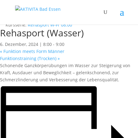
« Alle Kurse
Dieser Kurs hat bereits stattgefunden.
Kursserie:
Rehasport W-Fr 08:00
Rehasport (Wasser)
6. Dezember, 2024 | 8:00
-
9:00
«
Funktion meets Form Männer
Funktionstraining (Trocken)
»
Schonende Ganzkörperübungen im Wasser zur Steigerung von
Kraft, Ausdauer und Beweglichkeit – gelenkschonend, zur
Schmerzlinderung und Verbesserung der Lebensqualität.