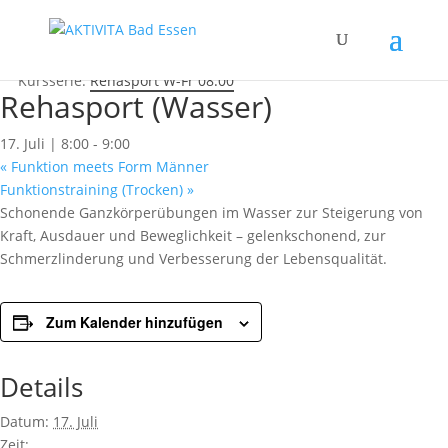
« Alle Kurse
Dieser Kurs hat bereits stattgefunden.
Kursserie:
Rehasport W-Fr 08:00
Rehasport (Wasser)
17. Juli | 8:00
-
9:00
«
Funktion meets Form Männer
Funktionstraining (Trocken)
»
Schonende Ganzkörperübungen im Wasser zur Steigerung von
Kraft, Ausdauer und Beweglichkeit – gelenkschonend, zur
Schmerzlinderung und Verbesserung der Lebensqualität.
Zum Kalender hinzufügen
Details
Datum:
17. Juli
Zeit: