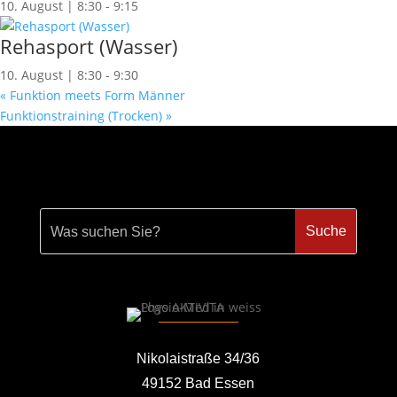
10. August | 8:30
-
9:15
Rehasport (Wasser)
10. August | 8:30
-
9:30
«
Funktion meets Form Männer
Funktionstraining (Trocken)
»
Nikolaistraße 34/36
49152 Bad Essen