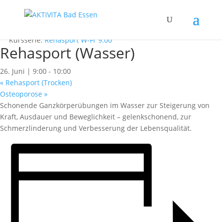
« Alle Kurse
Dieser Kurs hat bereits stattgefunden.
Kursserie:
Rehasport W-Fr 9:00
Rehasport (Wasser)
26. Juni | 9:00
-
10:00
«
Rehasport (Trocken)
Osteoporose
»
Schonende Ganzkörperübungen im Wasser zur Steigerung von
Kraft, Ausdauer und Beweglichkeit – gelenkschonend, zur
Schmerzlinderung und Verbesserung der Lebensqualität.