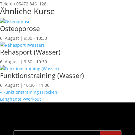
Telefon
05472 8461128
Ähnliche Kurse
Osteoporose
6. August | 9:30
-
10:30
Rehasport (Wasser)
6. August | 9:30
-
10:30
Funktionstraining (Wasser)
6. August | 10:30
-
11:00
«
Funktionstraining (Trocken)
Langhantel-Workout
»