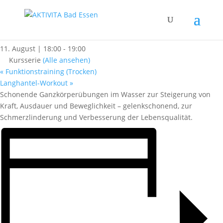
« Alle Kurse
Rehasport (Wasser)
11. August | 18:00
-
19:00
Kursserie
(Alle ansehen)
«
Funktionstraining (Trocken)
Langhantel-Workout
»
Schonende Ganzkörperübungen im Wasser zur Steigerung von
Kraft, Ausdauer und Beweglichkeit – gelenkschonend, zur
Schmerzlinderung und Verbesserung der Lebensqualität.