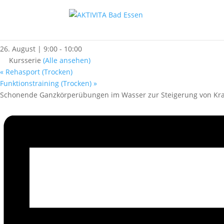
« Alle Kurse
Rehasport (Wasser)
26. August | 9:00
-
10:00
Kursserie
(Alle ansehen)
«
Rehasport (Trocken)
Funktionstraining (Trocken)
»
Schonende Ganzkörperübungen im Wasser zur Steigerung von Kraf