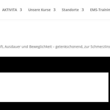
AKTIVITA
Unsere Kurse
Standorte
EMS-Traini
t, Ausdauer und Beweglichkeit – gelenkschonend, zur Schmerzlin