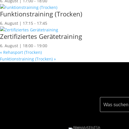
6. August | 17:00
-
18:00
Funktionstraining (Trocken)
6. August | 17:15
-
17:45
Zertifiziertes Gerätetraining
6. August | 18:00
-
19:00
«
Rehasport (Trocken)
Funktionstraining (Trocken)
»