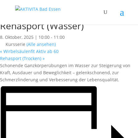
« Alle Kurse
Dieser Kurs hat bereits stattgefunden.
Rehasport (Wasser)
8. Oktober, 2025 | 10:00
-
11:00
Kursserie
(Alle ansehen)
«
Wirbelsäulenfit Aktiv ab 60
Rehasport (Trocken)
»
Schonende Ganzkörperübungen im Wasser zur Steigerung von
Kraft, Ausdauer und Beweglichkeit – gelenkschonend, zur
Schmerzlinderung und Verbesserung der Lebensqualität.