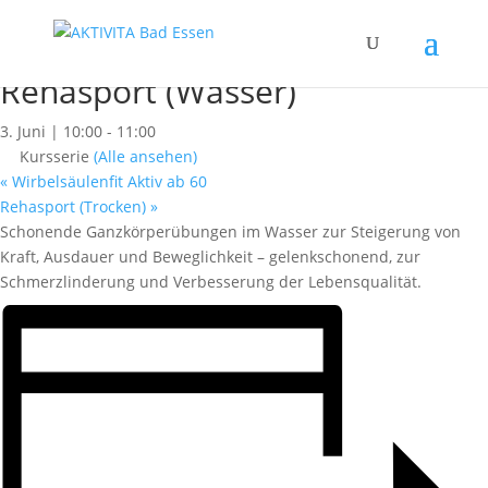
« Alle Kurse
Dieser Kurs hat bereits stattgefunden.
Rehasport (Wasser)
3. Juni | 10:00
-
11:00
Kursserie
(Alle ansehen)
«
Wirbelsäulenfit Aktiv ab 60
Rehasport (Trocken)
»
Schonende Ganzkörperübungen im Wasser zur Steigerung von
Kraft, Ausdauer und Beweglichkeit – gelenkschonend, zur
Schmerzlinderung und Verbesserung der Lebensqualität.