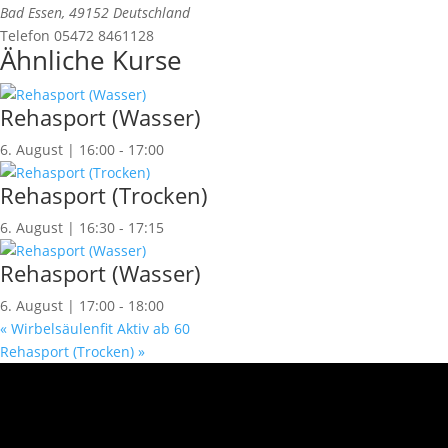
Bad Essen
,
49152
Deutschland
Telefon
05472 8461128
Ähnliche Kurse
Rehasport (Wasser)
6. August | 16:00
-
17:00
Rehasport (Trocken)
6. August | 16:30
-
17:15
Rehasport (Wasser)
6. August | 17:00
-
18:00
«
Wirbelsäulenfit Aktiv ab 60
Rehasport (Trocken)
»