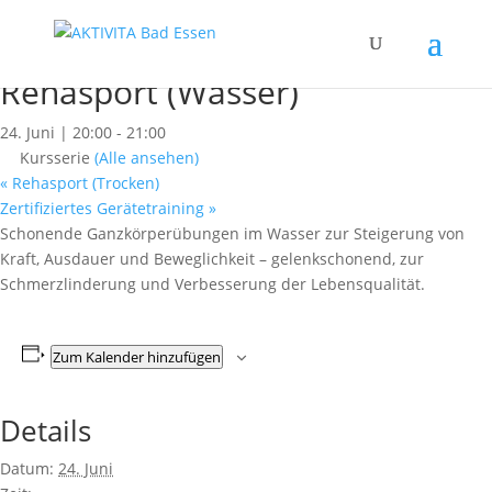
« Alle Kurse
Dieser Kurs hat bereits stattgefunden.
Rehasport (Wasser)
24. Juni | 20:00
-
21:00
Kursserie
(Alle ansehen)
«
Rehasport (Trocken)
Zertifiziertes Gerätetraining
»
Schonende Ganzkörperübungen im Wasser zur Steigerung von
Kraft, Ausdauer und Beweglichkeit – gelenkschonend, zur
Schmerzlinderung und Verbesserung der Lebensqualität.
Zum Kalender hinzufügen
Details
Datum:
24. Juni