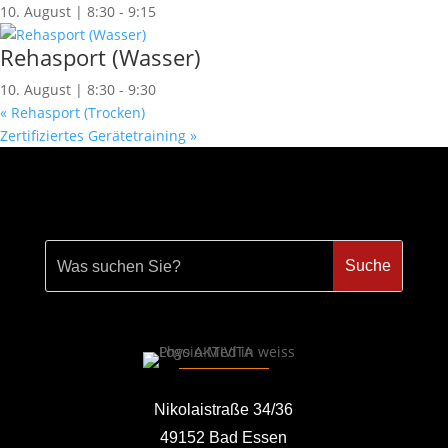
10. August | 8:30
-
9:15
Rehasport (Wasser)
10. August | 8:30
-
9:30
«
Rehasport (Trocken)
Zertifiziertes Gerätetraining
»
Nikolaistraße 34/36
49152 Bad Essen