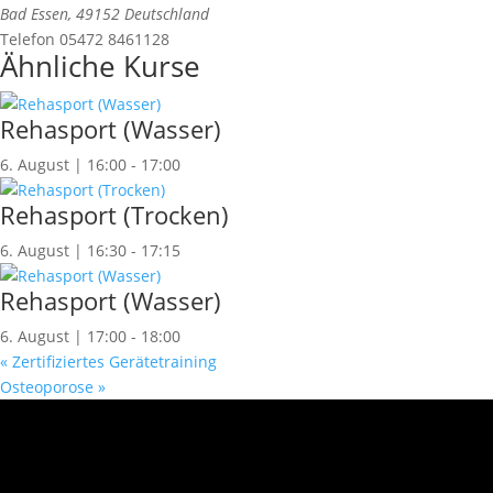
Bad Essen
,
49152
Deutschland
Telefon
05472 8461128
Ähnliche Kurse
Rehasport (Wasser)
6. August | 16:00
-
17:00
Rehasport (Trocken)
6. August | 16:30
-
17:15
Rehasport (Wasser)
6. August | 17:00
-
18:00
«
Zertifiziertes Gerätetraining
Osteoporose
»