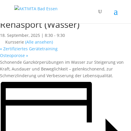
« Alle Kurse
Dieser Kurs hat bereits stattgefunden.
Rehasport (Wasser)
18. September, 2025 | 8:30
-
9:30
Kursserie
(Alle ansehen)
«
Zertifiziertes Gerätetraining
Osteoporose
»
Schonende Ganzkörperübungen im Wasser zur Steigerung von
Kraft, Ausdauer und Beweglichkeit – gelenkschonend, zur
Schmerzlinderung und Verbesserung der Lebensqualität.