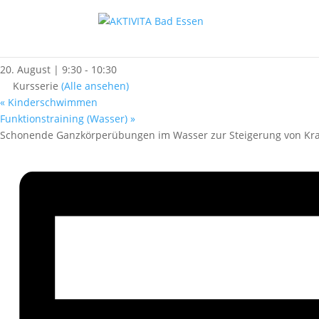
« Alle Kurse
Rehasport (Wasser)
20. August | 9:30
-
10:30
Kursserie
(Alle ansehen)
«
Kinderschwimmen
Funktionstraining (Wasser)
»
Schonende Ganzkörperübungen im Wasser zur Steigerung von Kraf