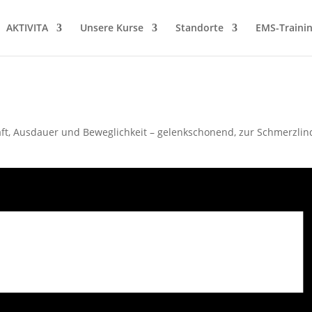
AKTIVITA
Unsere Kurse
Standorte
EMS-Traini
t, Ausdauer und Beweglichkeit – gelenkschonend, zur Schmerzlin