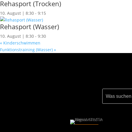
Rehasport (Trocken)
10. August | 8:30
-
9:15
Rehasport (Wasser)
10. August | 8:30
-
9:30
«
Kinderschwimmen
Funktionstraining (Wasser)
»