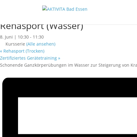
« Alle Kurse
Dieser Kurs hat bereits stattgefunden.
Rehasport (Wasser)
8. Juni | 10:30
-
11:30
Kursserie
(Alle ansehen)
«
Rehasport (Trocken)
Zertifiziertes Gerätetraining
»
Schonende Ganzkörperübungen im Wasser zur Steigerung von Kraf