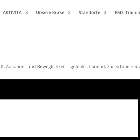
AKTIVITA
Unsere Kurse
Standorte
EMS-Traini
t, Ausdauer und Beweglichkeit – gelenkschonend, zur Schmerzlin