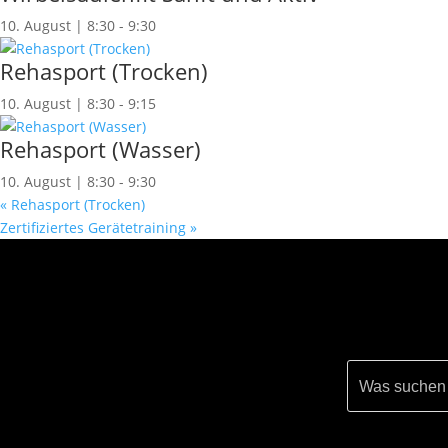
10. August | 8:30
-
9:30
Rehasport (Trocken)
10. August | 8:30
-
9:15
Rehasport (Wasser)
10. August | 8:30
-
9:30
«
Rehasport (Trocken)
Zertifiziertes Gerätetraining
»