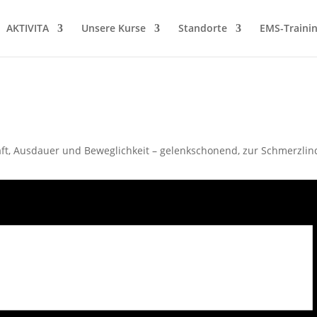
AKTIVITA
Unsere Kurse
Standorte
EMS-Traini
t, Ausdauer und Beweglichkeit – gelenkschonend, zur Schmerzlin