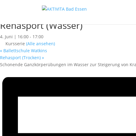
« Alle Kurse
Dieser Kurs hat bereits stattgefunden.
Rehasport (Wasser)
4. Juni | 16:00
-
17:00
Kursserie
(Alle ansehen)
«
Ballettschule Watkins
Rehasport (Trocken)
»
Schonende Ganzkörperübungen im Wasser zur Steigerung von Kraf