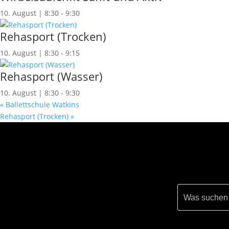
10. August | 8:30
-
9:30
Rehasport (Trocken)
10. August | 8:30
-
9:15
Rehasport (Wasser)
10. August | 8:30
-
9:30
«
Ballettschule Watkins
Rehasport (Trocken)
»