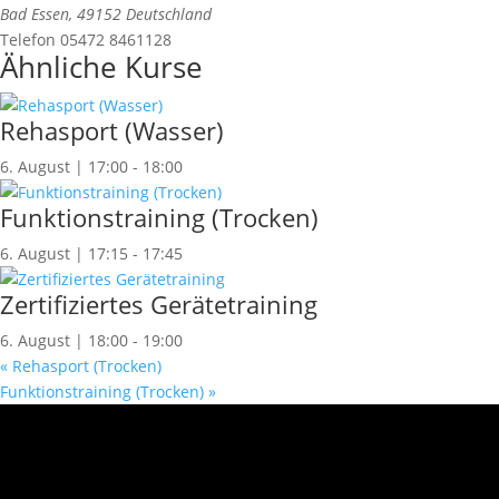
Bad Essen
,
49152
Deutschland
Telefon
05472 8461128
Ähnliche Kurse
Rehasport (Wasser)
6. August | 17:00
-
18:00
Funktionstraining (Trocken)
6. August | 17:15
-
17:45
Zertifiziertes Gerätetraining
6. August | 18:00
-
19:00
«
Rehasport (Trocken)
Funktionstraining (Trocken)
»