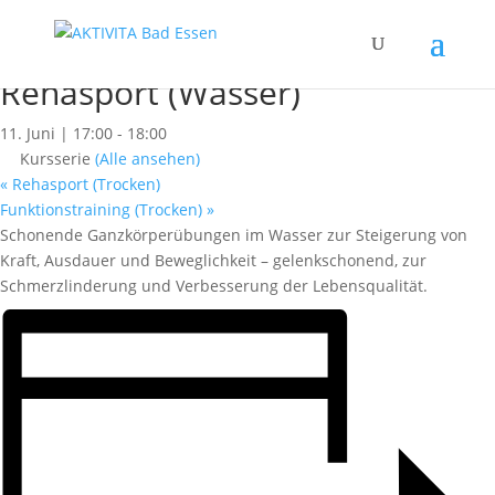
« Alle Kurse
Dieser Kurs hat bereits stattgefunden.
Rehasport (Wasser)
11. Juni | 17:00
-
18:00
Kursserie
(Alle ansehen)
«
Rehasport (Trocken)
Funktionstraining (Trocken)
»
Schonende Ganzkörperübungen im Wasser zur Steigerung von
Kraft, Ausdauer und Beweglichkeit – gelenkschonend, zur
Schmerzlinderung und Verbesserung der Lebensqualität.