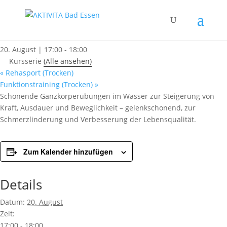
« Alle Kurse
Rehasport (Wasser)
20. August | 17:00
-
18:00
Kursserie
(Alle ansehen)
«
Rehasport (Trocken)
Funktionstraining (Trocken)
»
Schonende Ganzkörperübungen im Wasser zur Steigerung von
Kraft, Ausdauer und Beweglichkeit – gelenkschonend, zur
Schmerzlinderung und Verbesserung der Lebensqualität.
Zum Kalender hinzufügen
Details
Datum:
20. August
Zeit:
17:00 - 18:00