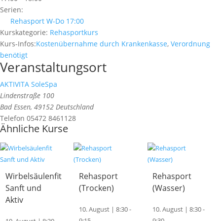
Serien:
Rehasport W-Do 17:00
Kurskategorie:
Rehasportkurs
Kurs-Infos:
Kostenübernahme durch Krankenkasse
,
Verordnung
benötigt
Veranstaltungsort
AKTIVITA SoleSpa
Lindenstraße 100
Bad Essen
,
49152
Deutschland
Telefon
05472 8461128
Ähnliche Kurse
Wirbelsäulenfit
Rehasport
Rehasport
Sanft und
(Trocken)
(Wasser)
Aktiv
10. August | 8:30
-
10. August | 8:30
-
9:15
9:30