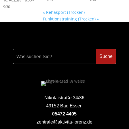
10. August | 8:30
-
9:30
«
Rehasport (Trocken)
Funktionstraining (Trocken)
»
Nikolaistraße 34/36
49152 Bad Essen
05472 4405
zentrale@aktivita-lorenz.de