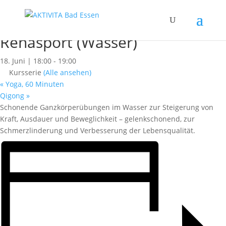
« Alle Kurse
Dieser Kurs hat bereits stattgefunden.
Rehasport (Wasser)
18. Juni | 18:00
-
19:00
Kursserie
(Alle ansehen)
«
Yoga, 60 Minuten
Qigong
»
Schonende Ganzkörperübungen im Wasser zur Steigerung von
Kraft, Ausdauer und Beweglichkeit – gelenkschonend, zur
Schmerzlinderung und Verbesserung der Lebensqualität.