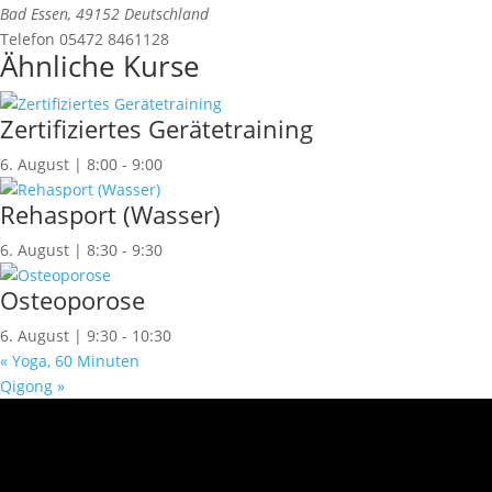
Bad Essen
,
49152
Deutschland
Telefon
05472 8461128
Ähnliche Kurse
Zertifiziertes Gerätetraining
6. August | 8:00
-
9:00
Rehasport (Wasser)
6. August | 8:30
-
9:30
Osteoporose
6. August | 9:30
-
10:30
«
Yoga, 60 Minuten
Qigong
»