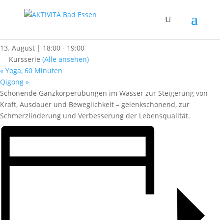
« Alle Kurse
Rehasport (Wasser)
13. August | 18:00
-
19:00
Kursserie
(Alle ansehen)
«
Yoga, 60 Minuten
Qigong
»
Schonende Ganzkörperübungen im Wasser zur Steigerung von
Kraft, Ausdauer und Beweglichkeit – gelenkschonend, zur
Schmerzlinderung und Verbesserung der Lebensqualität.