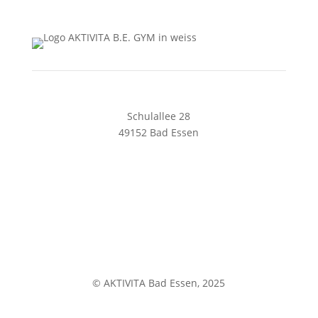
solespa@aktivita-lorenz.de
Schulallee 28
49152 Bad Essen
05472 8169240
begym@aktivita-lorenz.de
Impressum
Datenschutz
© AKTIVITA Bad Essen, 2025