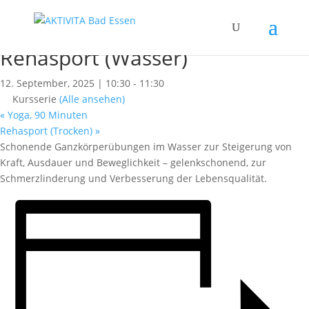
« Alle Kurse
Dieser Kurs hat bereits stattgefunden.
Rehasport (Wasser)
12. September, 2025 | 10:30
-
11:30
Kursserie
(Alle ansehen)
«
Yoga, 90 Minuten
Rehasport (Trocken)
»
Schonende Ganzkörperübungen im Wasser zur Steigerung von
Kraft, Ausdauer und Beweglichkeit – gelenkschonend, zur
Schmerzlinderung und Verbesserung der Lebensqualität.