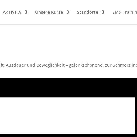
AKTIVITA
Unsere Kurse
Standorte
EMS-Traini
t, Ausdauer und Beweglichkeit – gelenkschonend, zur Schmerzlin