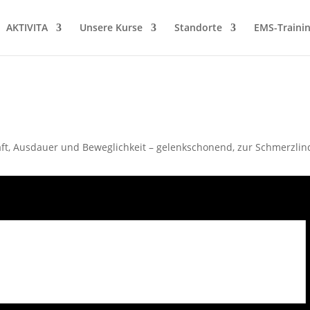
AKTIVITA
Unsere Kurse
Standorte
EMS-Traini
t, Ausdauer und Beweglichkeit – gelenkschonend, zur Schmerzlin