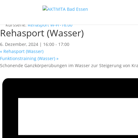
« Alle Kurse
Dieser Kurs hat bereits stattgefunden.
Kursserie:
Rehasport W-Fr-16:00
Rehasport (Wasser)
6. Dezember, 2024 | 16:00
-
17:00
«
Rehasport (Wasser)
Funktionstraining (Wasser)
»
Schonende Ganzkörperübungen im Wasser zur Steigerung von Kraf