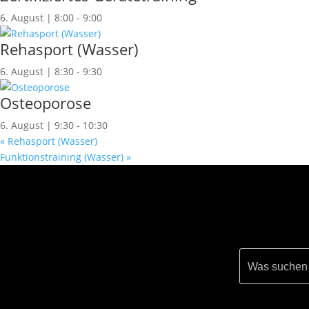
6. August | 8:00
-
9:00
Rehasport (Wasser)
6. August | 8:30
-
9:30
Osteoporose
6. August | 9:30
-
10:30
«
Rehasport (Wasser)
Funktionstraining (Wasser)
»