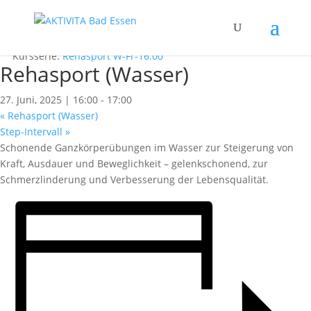
« Alle Kurse
Dieser Kurs hat bereits stattgefunden.
Kursserie:
Rehasport W-Fr-16:00
Rehasport (Wasser)
27. Juni, 2025 | 16:00
-
17:00
«
Rehasport (Wasser)
Step-Intervall
»
Schonende Ganzkörperübungen im Wasser zur Steigerung von
Kraft, Ausdauer und Beweglichkeit – gelenkschonend, zur
Schmerzlinderung und Verbesserung der Lebensqualität.