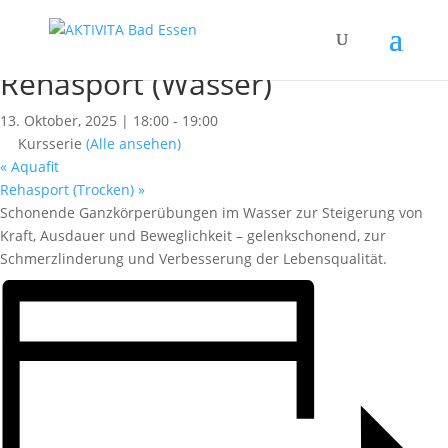
« Alle Kurse
Dieser Kurs hat bereits stattgefunden.
Rehasport (Wasser)
13. Oktober, 2025 | 18:00
-
19:00
Kursserie
(Alle ansehen)
«
Aquafit
Rehasport (Trocken)
»
Schonende Ganzkörperübungen im Wasser zur Steigerung von
Kraft, Ausdauer und Beweglichkeit – gelenkschonend, zur
Schmerzlinderung und Verbesserung der Lebensqualität.