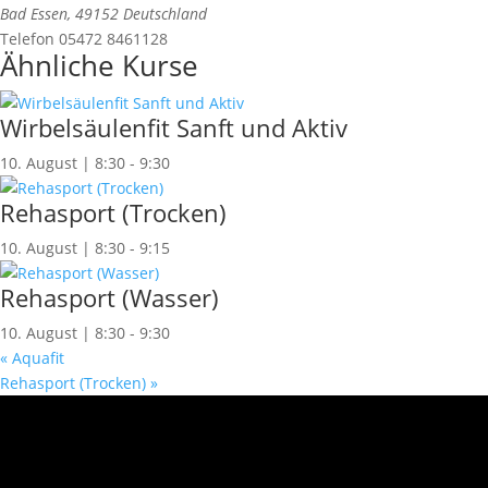
Bad Essen
,
49152
Deutschland
Telefon
05472 8461128
Ähnliche Kurse
Wirbelsäulenfit Sanft und Aktiv
10. August | 8:30
-
9:30
Rehasport (Trocken)
10. August | 8:30
-
9:15
Rehasport (Wasser)
10. August | 8:30
-
9:30
«
Aquafit
Rehasport (Trocken)
»