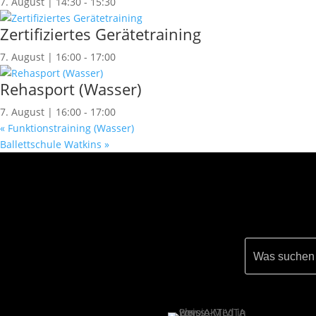
7. August | 14:30
-
15:30
Zertifiziertes Gerätetraining
7. August | 16:00
-
17:00
Rehasport (Wasser)
7. August | 16:00
-
17:00
«
Funktionstraining (Wasser)
Ballettschule Watkins
»