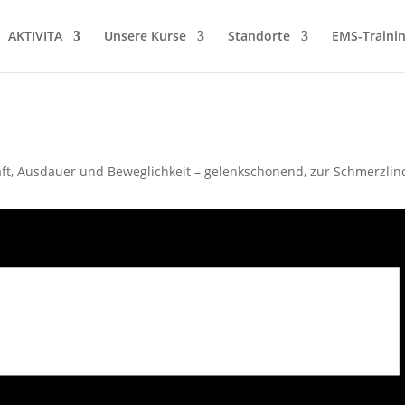
AKTIVITA
Unsere Kurse
Standorte
EMS-Traini
t, Ausdauer und Beweglichkeit – gelenkschonend, zur Schmerzlin