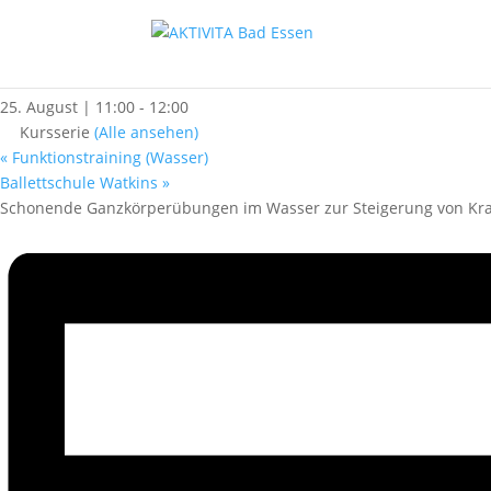
« Alle Kurse
Rehasport (Wasser)
25. August | 11:00
-
12:00
Kursserie
(Alle ansehen)
«
Funktionstraining (Wasser)
Ballettschule Watkins
»
Schonende Ganzkörperübungen im Wasser zur Steigerung von Kraf