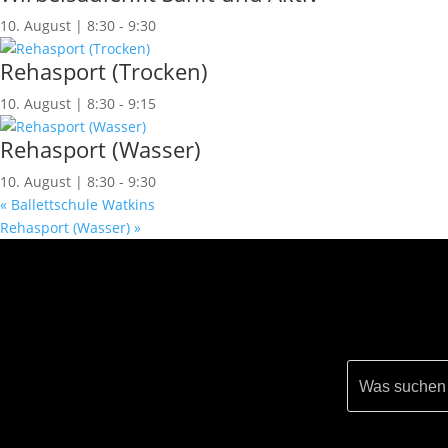
10. August | 8:30
-
9:30
Rehasport (Trocken)
10. August | 8:30
-
9:15
Rehasport (Wasser)
10. August | 8:30
-
9:30
«
Ballettschule Watkins
Rehasport (Wasser)
»