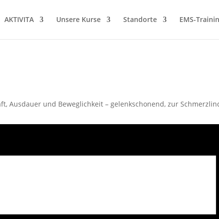
AKTIVITA
Unsere Kurse
Standorte
EMS-Traini
t, Ausdauer und Beweglichkeit – gelenkschonend, zur Schmerzlin