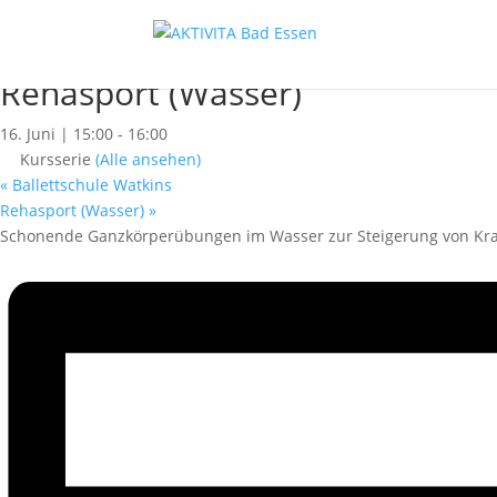
« Alle Kurse
Dieser Kurs hat bereits stattgefunden.
Rehasport (Wasser)
16. Juni | 15:00
-
16:00
Kursserie
(Alle ansehen)
«
Ballettschule Watkins
Rehasport (Wasser)
»
Schonende Ganzkörperübungen im Wasser zur Steigerung von Kraf