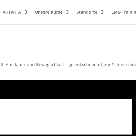
AKTIVITA
Unsere Kurse
Standorte
EMS-Traini
t, Ausdauer und Beweglichkeit – gelenkschonend, zur Schmerzlin