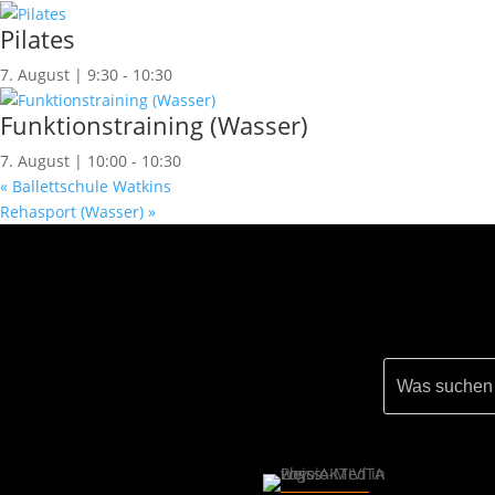
Pilates
7. August | 9:30
-
10:30
Funktionstraining (Wasser)
7. August | 10:00
-
10:30
«
Ballettschule Watkins
Rehasport (Wasser)
»