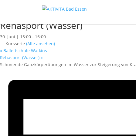
« Alle Kurse
Dieser Kurs hat bereits stattgefunden.
Rehasport (Wasser)
30. Juni | 15:00
-
16:00
Kursserie
(Alle ansehen)
«
Ballettschule Watkins
Rehasport (Wasser)
»
Schonende Ganzkörperübungen im Wasser zur Steigerung von Kraf