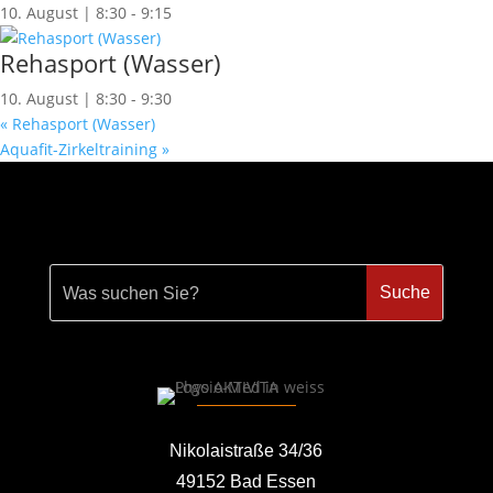
10. August | 8:30
-
9:15
Rehasport (Wasser)
10. August | 8:30
-
9:30
«
Rehasport (Wasser)
Aquafit-Zirkeltraining
»
Nikolaistraße 34/36
49152 Bad Essen