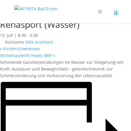
« Alle Kurse
Dieser Kurs hat bereits stattgefunden.
Rehasport (Wasser)
13. Juli | 8:30
-
9:30
Kursserie
(Alle ansehen)
«
Kinderschwimmen
Wirbelsäulenfit meets BBP
»
Schonende Ganzkörperübungen im Wasser zur Steigerung von
Kraft, Ausdauer und Beweglichkeit – gelenkschonend, zur
Schmerzlinderung und Verbesserung der Lebensqualität.