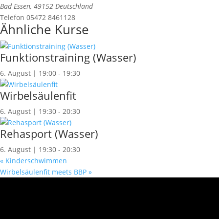
Bad Essen
,
49152
Deutschland
Telefon
05472 8461128
Ähnliche Kurse
Funktionstraining (Wasser)
6. August | 19:00
-
19:30
Wirbelsäulenfit
6. August | 19:30
-
20:30
Rehasport (Wasser)
6. August | 19:30
-
20:30
«
Kinderschwimmen
Wirbelsäulenfit meets BBP
»