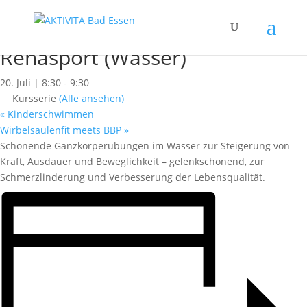
« Alle Kurse
Dieser Kurs hat bereits stattgefunden.
Rehasport (Wasser)
20. Juli | 8:30
-
9:30
Kursserie
(Alle ansehen)
«
Kinderschwimmen
Wirbelsäulenfit meets BBP
»
Schonende Ganzkörperübungen im Wasser zur Steigerung von
Kraft, Ausdauer und Beweglichkeit – gelenkschonend, zur
Schmerzlinderung und Verbesserung der Lebensqualität.