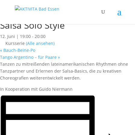
« Alle Kurse
Dieser Kurs hat bereits stattgefunden.
Salsa Solo Style
12. Juni | 19:00
-
20:00
Kursserie
(Alle ansehen)
«
Bauch-Beine-Po
Tango Argentino – für Paare
»
Tanzen zu mitreißenden lateinamerikanischen Rhythmen ohne
Tanzpartner und Erlernen der Salsa-Basics, die zu kreativen
Choreografien weiterentwickelt werden.
In Kooperation mit Guido Niermann