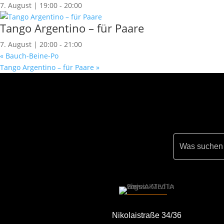
7. August | 19:00
-
20:00
Tango Argentino – für Paare
7. August | 20:00
-
21:00
«
Bauch-Beine-Po
Tango Argentino – für Paare
»
Nikolaistraße 34/36