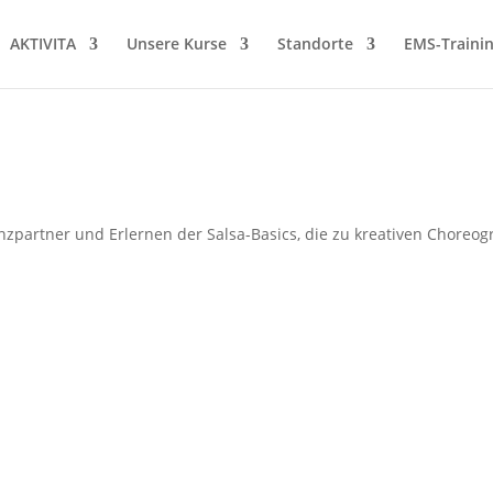
AKTIVITA
Unsere Kurse
Standorte
EMS-Traini
artner und Erlernen der Salsa-Basics, die zu kreativen Choreogr