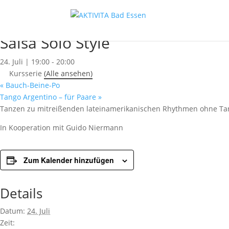
« Alle Kurse
Dieser Kurs hat bereits stattgefunden.
Salsa Solo Style
24. Juli | 19:00
-
20:00
Kursserie
(Alle ansehen)
«
Bauch-Beine-Po
Tango Argentino – für Paare
»
Tanzen zu mitreißenden lateinamerikanischen Rhythmen ohne Tanzp
In Kooperation mit Guido Niermann
Zum Kalender hinzufügen
Details
Datum:
24. Juli
Zeit: