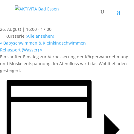
« Alle Kurse
Sanftes Yoga
26. August | 16:00
-
17:00
Kursserie
(Alle ansehen)
«
Babyschwimmen & Kleinkindschwimmen
Rehasport (Wasser)
»
Ein sanfter Einstieg zur Verbesserung der Körperwahrnehmung
und Muskelentspannung. Im Atemfluss wird das Wohlbefinden
gesteigert.