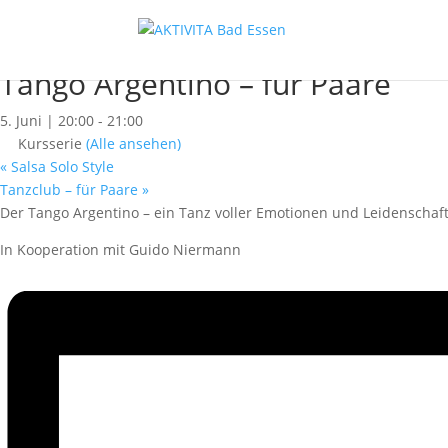
« Alle Kurse
Dieser Kurs hat bereits stattgefunden.
Tango Argentino – für Paare
5. Juni | 20:00
-
21:00
Kursserie
(Alle ansehen)
«
Salsa Solo Style
Tanzclub – für Paare
»
Der Tango Argentino – ein Tanz voller Emotionen und Leidenschaft
In Kooperation mit Guido Niermann