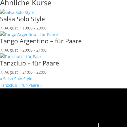
Ähnliche Kurse
Salsa Solo Style
7. August | 19:00
-
20:00
Tango Argentino – für Paare
7. August | 20:00
-
21:00
Tanzclub – für Paare
7. August | 21:00
-
22:00
«
Salsa Solo Style
Tanzclub – für Paare
»