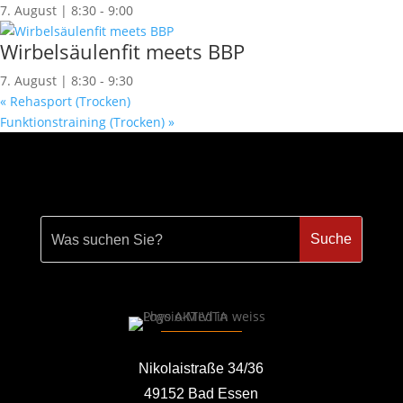
7. August | 8:30
-
9:00
Wirbelsäulenfit meets BBP
7. August | 8:30
-
9:30
«
Rehasport (Trocken)
Funktionstraining (Trocken)
»
Nikolaistraße 34/36
49152 Bad Essen