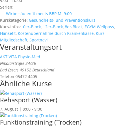
9:00 - 10:00
Serien:
Wirbelsäulenfit meets BBP Mi 9:00
Kurskategorie:
Gesundheits- und Präventionskurs
Kurs-Infos:
10er-Block
,
12er-Block
,
8er-Block
,
EGYM Wellpass
,
Hansefit
,
Kostenübernahme durch Krankenkasse
,
Kurs-
Mitgliedschaft
,
Sportnavi
Veranstaltungsort
AKTIVITA Physio-Med
Nikolaistraße 34/36
Bad Essen
,
49152
Deutschland
Telefon
05472 4405
Ähnliche Kurse
Rehasport (Wasser)
7. August | 8:00
-
9:00
Funktionstraining (Trocken)