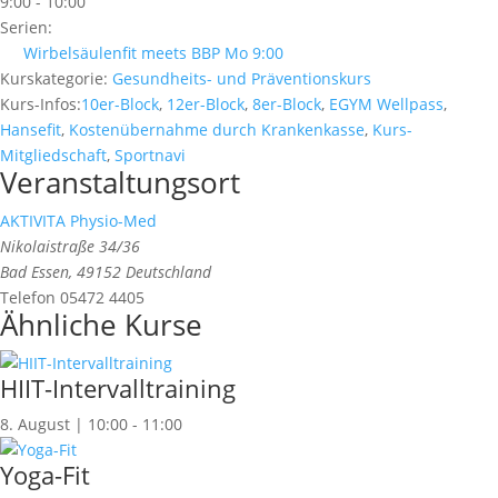
9:00 - 10:00
Serien:
Wirbelsäulenfit meets BBP Mo 9:00
Kurskategorie:
Gesundheits- und Präventionskurs
Kurs-Infos:
10er-Block
,
12er-Block
,
8er-Block
,
EGYM Wellpass
,
Hansefit
,
Kostenübernahme durch Krankenkasse
,
Kurs-
Mitgliedschaft
,
Sportnavi
Veranstaltungsort
AKTIVITA Physio-Med
Nikolaistraße 34/36
Bad Essen
,
49152
Deutschland
Telefon
05472 4405
Ähnliche Kurse
HIIT-Intervalltraining
8. August | 10:00
-
11:00
Yoga-Fit