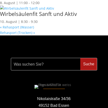
8. August | 11:00
-
12:00
Wirbelsäulenfit Sanft und Aktiv
10. August | 8:30
-
9:30
«
Rehasport (Wasser)
Rehasport (Trocken)
»
Nikolaistraße 34/36
49152 Bad Essen