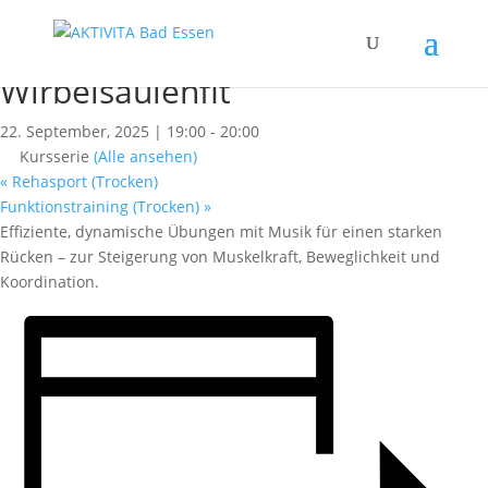
« Alle Kurse
Dieser Kurs hat bereits stattgefunden.
Wirbelsäulenfit
22. September, 2025 | 19:00
-
20:00
Kursserie
(Alle ansehen)
«
Rehasport (Trocken)
Funktionstraining (Trocken)
»
Effiziente, dynamische Übungen mit Musik für einen starken
Rücken – zur Steigerung von Muskelkraft, Beweglichkeit und
Koordination.