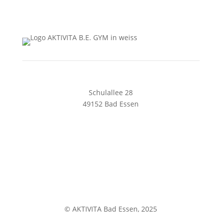
05472 8461128
solespa@aktivita-lorenz.de
Schulallee 28
49152 Bad Essen
05472 8169240
begym@aktivita-lorenz.de
Impressum
Datenschutz
© AKTIVITA Bad Essen, 2025