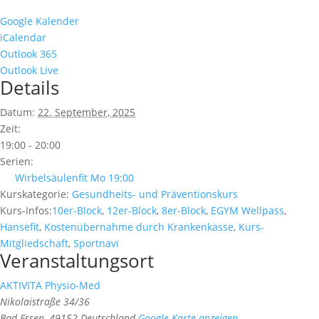
Google Kalender
iCalendar
Outlook 365
Outlook Live
Details
Datum:
22. September, 2025
Zeit:
19:00 - 20:00
Serien:
Wirbelsäulenfit Mo 19:00
Kurskategorie:
Gesundheits- und Präventionskurs
Kurs-Infos:
10er-Block
,
12er-Block
,
8er-Block
,
EGYM Wellpass
,
Hansefit
,
Kostenübernahme durch Krankenkasse
,
Kurs-
Mitgliedschaft
,
Sportnavi
Veranstaltungsort
AKTIVITA Physio-Med
Nikolaistraße 34/36
Bad Essen
,
49152
Deutschland
Google Karte anzeigen