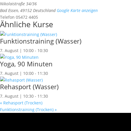
Nikolaistraße 34/36
Bad Essen
,
49152
Deutschland
Google Karte anzeigen
Telefon
05472 4405
Ähnliche Kurse
Funktionstraining (Wasser)
7. August | 10:00
-
10:30
Yoga, 90 Minuten
7. August | 10:00
-
11:30
Rehasport (Wasser)
7. August | 10:30
-
11:30
«
Rehasport (Trocken)
Funktionstraining (Trocken)
»