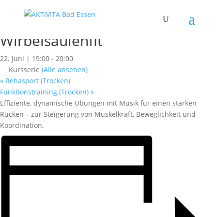
« Alle Kurse
Dieser Kurs hat bereits stattgefunden.
Wirbelsäulenfit
22. Juni | 19:00
-
20:00
Kursserie
(Alle ansehen)
«
Rehasport (Trocken)
Funktionstraining (Trocken)
»
Effiziente, dynamische Übungen mit Musik für einen starken
Rücken – zur Steigerung von Muskelkraft, Beweglichkeit und
Koordination.